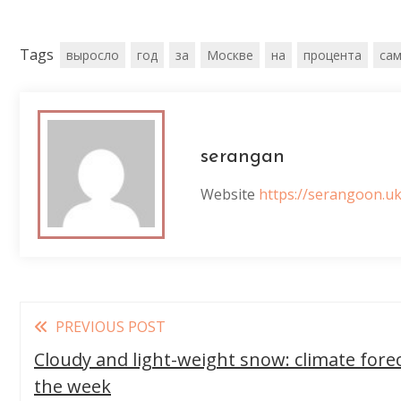
Tags
выросло
год
за
Москве
на
процента
са
serangan
Website
https://serangoon.uk
Read
PREVIOUS POST
more
Cloudy and light-weight snow: climate forec
articles
the week