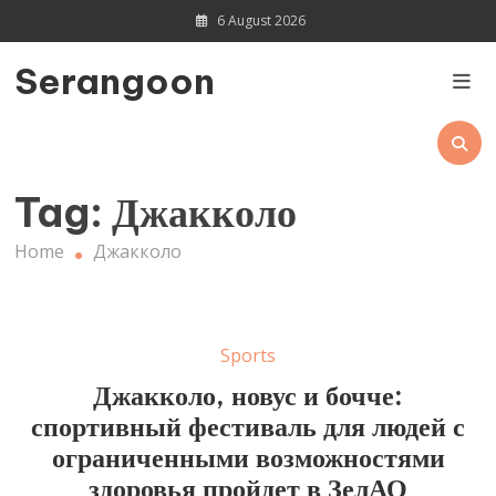
Skip
6 August 2026
to
content
Serangoon
Tag:
Джакколо
Home
Джакколо
Sports
Джакколо, новус и бочче:
спортивный фестиваль для людей с
ограниченными возможностями
здоровья пройдет в ЗелАО